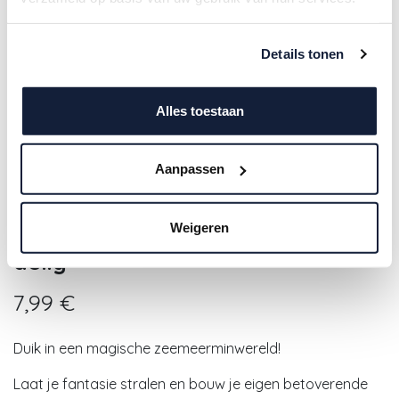
Details tonen
Alles toestaan
Aanpassen
Plus-Plus | Educatief Speelgoed
Weigeren
Zeemeermin Bouwstukjes 100-
delig
7,99
€
Duik in een magische zeemeerminwereld!
Laat je fantasie stralen en bouw je eigen betoverende