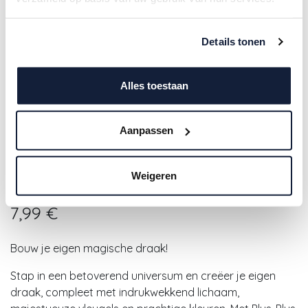
Details tonen
Alles toestaan
Aanpassen
Plus-Plus | Educatief Speelgoed
Weigeren
Draak Bouwstukjes 100-delig
7,99
€
Bouw je eigen magische draak!
Stap in een betoverend universum en creëer je eigen
draak, compleet met indrukwekkend lichaam,