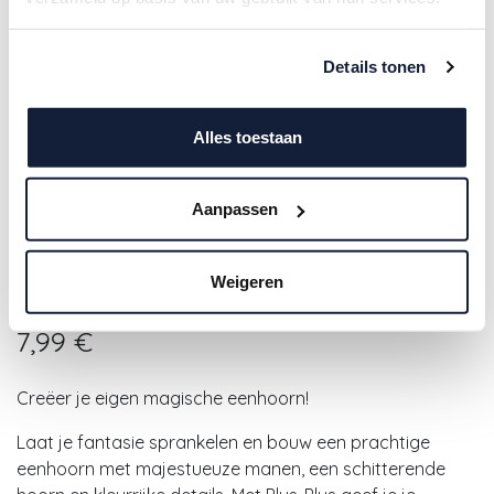
Details tonen
Alles toestaan
Aanpassen
Plus-Plus | Educatief Speelgoed
Weigeren
Eenhoorn Bouwstukjes 100-delig
7,99
€
Creëer je eigen magische eenhoorn!
Laat je fantasie sprankelen en bouw een prachtige
eenhoorn met majestueuze manen, een schitterende