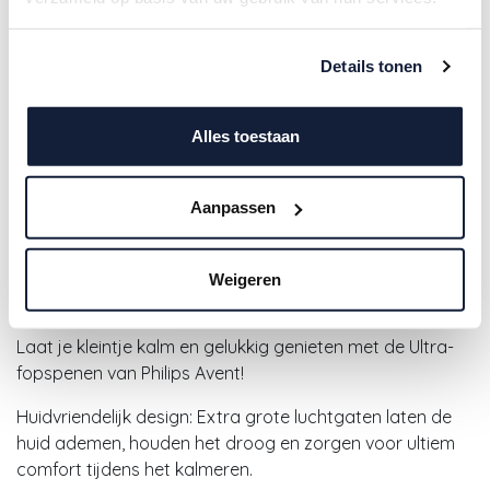
Details tonen
Alles toestaan
Avent | Fopspeen Ultra Air +6m
Aanpassen
Night/Day 2-pack
Weigeren
11,90
€
Laat je kleintje kalm en gelukkig genieten met de Ultra-
fopspenen van Philips Avent!
Huidvriendelijk design: Extra grote luchtgaten laten de
huid ademen, houden het droog en zorgen voor ultiem
comfort tijdens het kalmeren.