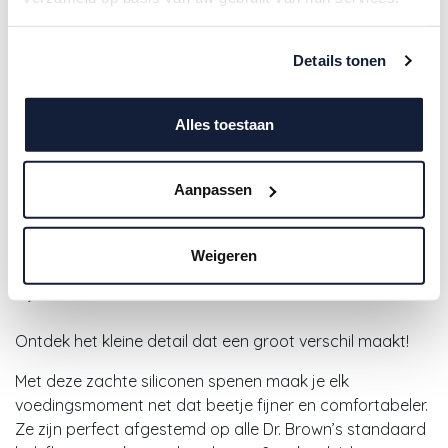
Details tonen
Alles toestaan
Aanpassen
Dr.Brown's | Zuigspeen
Standaardfles Prematuur 2-pack
Weigeren
7,49
€
Ontdek het kleine detail dat een groot verschil maakt!
Met deze zachte siliconen spenen maak je elk
voedingsmoment net dat beetje fijner en comfortabeler.
Ze zijn perfect afgestemd op alle Dr. Brown’s standaard