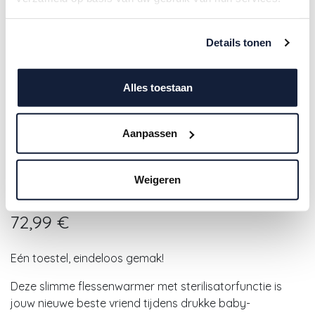
Details tonen
Alles toestaan
Aanpassen
Dr.Brown's |
Flesverwarmer/Sterilisator
Weigeren
Deluxe
72,99
€
Eén toestel, eindeloos gemak!
Deze slimme flessenwarmer met sterilisatorfunctie is
jouw nieuwe beste vriend tijdens drukke baby-