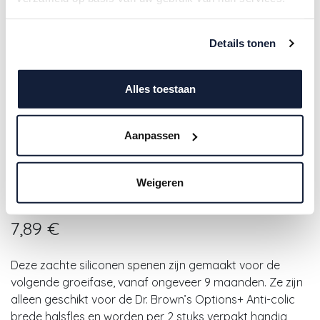
Details tonen
Alles toestaan
Aanpassen
Dr.Brown's | Zuigspeen
Breedhalsfles Anti-colic Options+
Weigeren
Fase 4 2-pack
7,89
€
Deze zachte siliconen spenen zijn gemaakt voor de
volgende groeifase, vanaf ongeveer 9 maanden. Ze zijn
alleen geschikt voor de Dr. Brown’s Options+ Anti-colic
brede halsfles en worden per 2 stuks verpakt handig