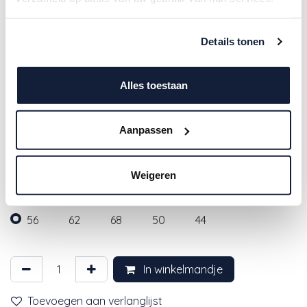
Details tonen
Alles toestaan
A Tiny Story | Legging Uni Ecru
Aanpassen
8,98
€
17,95
€
Weigeren
MAAT
56
62
68
50
44
In winkelmandje
Toevoegen aan verlanglijst