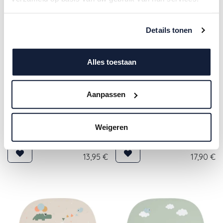
Details tonen
Alles toestaan
Aanpassen
Mushie | Placemat Circus
Noui Noui | Placemat Dusty
Silicone Waterafstotend
Weigeren
Olive 43x34cm
Ecru
13,95
€
17,90
€