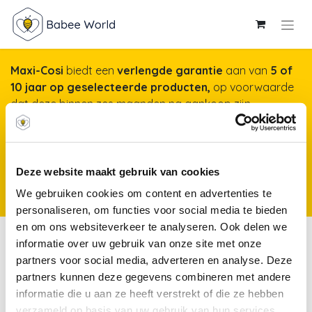
Maxi-Cosi
biedt een
verlengde garantie
aan van
5 of
10 jaar op geselecteerde producten,
op voorwaarde
dat deze binnen zes maanden na aankoop zijn
geregistreerd op onze website. Het duurt maar een
minuut, maar garandeert jarenlange gemoedsrust!
Meer info & registreren van je product
*Producten
Deze website maakt gebruik van cookies
kunnen vanaf 25 november 2025 worden geregistreerd voor een
We gebruiken cookies om content en advertenties te
verlengde garantie.
personaliseren, om functies voor social media te bieden
en om ons websiteverkeer te analyseren. Ook delen we
Placemats
informatie over uw gebruik van onze site met onze
partners voor social media, adverteren en analyse. Deze
partners kunnen deze gegevens combineren met andere
Borden
Kommen
Bestekken
D
informatie die u aan ze heeft verstrekt of die ze hebben
verzameld op basis van uw gebruik van hun services.