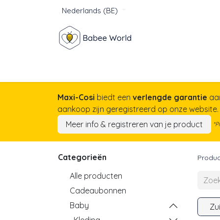
Nederlands (BE)
Winkel
Baby
Voor mam
Maxi-Cosi
biedt een
verlengde garantie
aa
aankoop zijn geregistreerd op onze website
Meer info & registreren van je product
*P
Categorieën
Produc
Alle producten
Cadeaubonnen
Baby
Zu