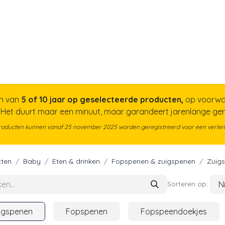
a
Voor papa
Cadeaubon
Geboortelijst
n van
5 of 10 jaar op geselecteerde producten,
op voorwa
. Het duurt maar een minuut, maar garandeert jarenlange g
roducten kunnen vanaf 25 november 2025 worden geregistreerd voor een verlen
ten
Baby
Eten & drinken
Fopspenen & zuigspenen
Zuig
N
Sorteren op:
igspenen
Fopspenen
Fopspeendoekjes