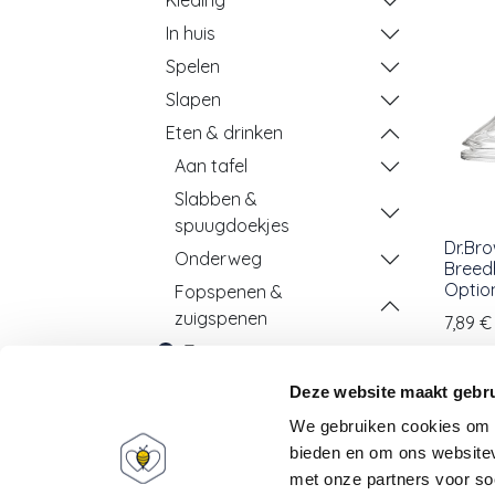
Kleding
In huis
Spelen
Slapen
Eten & drinken
Aan tafel
Slabben &
spuugdoekjes
Dr.Bro
Onderweg
Breedh
Optio
Fopspenen &
zuigspenen
7,89
€
Zuigspenen
Fopspenen
Deze website maakt gebru
Fopspeendoekjes
We gebruiken cookies om c
Fopspeenkettingen
bieden en om ons websitev
met onze partners voor so
Fopspeenhouders