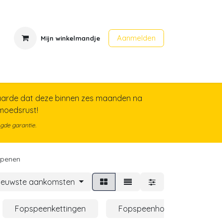
Aanmelden
Mijn winkelmandje
en
Contact
Evenementen
arde dat deze binnen zes maanden na
emoedsrust!
gde garantie.
spenen
ieuwste aankomsten
Fopspeenkettingen
Fopspeenhouders