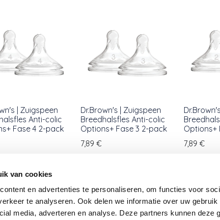
wn's | Zuigspeen
Dr.Brown's | Zuigspeen
Dr.Brown'
alsfles Anti-colic
Breedhalsfles Anti-colic
Breedhalsf
ns+ Fase 4 2-pack
Options+ Fase 3 2-pack
Options+ 
7,89
€
7,89
€
ik van cookies
ontent en advertenties te personaliseren, om functies voor soci
erkeer te analyseren. Ook delen we informatie over uw gebruik 
cial media, adverteren en analyse. Deze partners kunnen deze