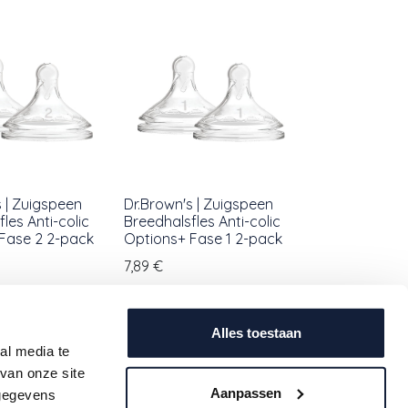
s | Zuigspeen
Dr.Brown's | Zuigspeen
les Anti-colic
Breedhalsfles Anti-colic
Fase 2 2-pack
Options+ Fase 1 2-pack
7,89
€
Alles toestaan
al media te
van onze site
Aanpassen
 gegevens