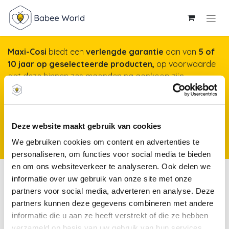
Maxi-Cosi
biedt een
verlengde garantie
aan van
5 of
10 jaar op geselecteerde producten,
op voorwaarde
dat deze binnen zes maanden na aankoop zijn
geregistreerd op onze website. Het duurt maar een
minuut, maar garandeert jarenlange gemoedsrust!
Meer info & registreren van je product
*Producten
Deze website maakt gebruik van cookies
kunnen vanaf 25 november 2025 worden geregistreerd voor een
We gebruiken cookies om content en advertenties te
verlengde garantie.
personaliseren, om functies voor social media te bieden
en om ons websiteverkeer te analyseren. Ook delen we
Opbergen
informatie over uw gebruik van onze site met onze
partners voor social media, adverteren en analyse. Deze
partners kunnen deze gegevens combineren met andere
Opbergen
Kamertapijten
Muurbekledi
informatie die u aan ze heeft verstrekt of die ze hebben
verzameld op basis van uw gebruik van hun services.