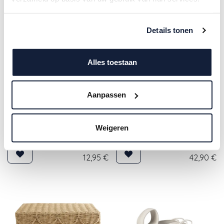
Details tonen
Alles toestaan
Aanpassen
Little Dutch | Kofferset
Safari Friends Groen 2-
BB&Co | Mand Enchanted
Weigeren
delig
Garden Set 2-delig
12,95
€
42,90
€