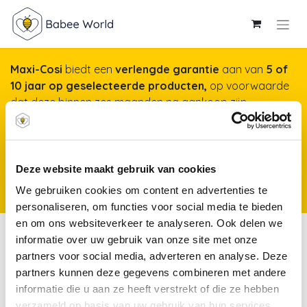
Maxi-Cosi
biedt een
verlengde garantie
aan van
5 of
10 jaar op geselecteerde producten,
op voorwaarde
dat deze binnen zes maanden na aankoop zijn
geregistreerd op onze website. Het duurt maar een
minuut, maar garandeert jarenlange gemoedsrust!
Meer info & registreren van je product
*Producten
Deze website maakt gebruik van cookies
kunnen vanaf 25 november 2025 worden geregistreerd voor een
We gebruiken cookies om content en advertenties te
verlengde garantie.
personaliseren, om functies voor social media te bieden
en om ons websiteverkeer te analyseren. Ook delen we
Commodes
informatie over uw gebruik van onze site met onze
partners voor social media, adverteren en analyse. Deze
partners kunnen deze gegevens combineren met andere
Bedden
Commodes
Kasten
O
informatie die u aan ze heeft verstrekt of die ze hebben
verzameld op basis van uw gebruik van hun services.