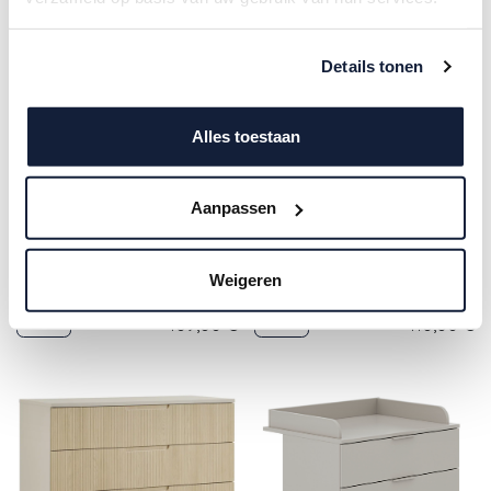
Details tonen
Alles toestaan
Aanpassen
Paidi | Commodeverdieper
Paidi | Commodeverdieper
Eefje Cashmere/Beige
Jonte Cashmere/Beige
Weigeren
109,00
€
110,00
€