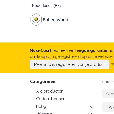
Nederlands (BE)
Winkel
Baby
Voor mam
Maxi-Cosi
biedt een
verlengde garantie
aa
aankoop zijn geregistreerd op onze website
Meer info & registreren van je product
*P
Categorieën
Produc
Alle producten
Cadeaubonnen
Baby
Wi