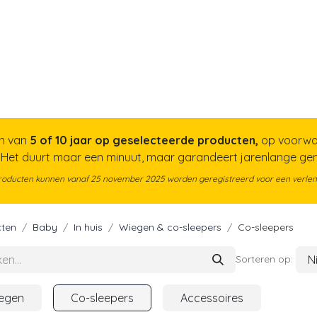
a
Voor papa
Cadeaubon
Geboortelijst
n van
5 of 10 jaar op geselecteerde producten,
op voorwa
. Het duurt maar een minuut, maar garandeert jarenlange g
roducten kunnen vanaf 25 november 2025 worden geregistreerd voor een verlen
ten
Baby
In huis
Wiegen & co-sleepers
Co-sleepers
N
Sorteren op:
egen
Co-sleepers
Accessoires