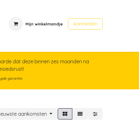
Aanmelden
Mijn winkelmandje
en
Contact
Evenementen
arde dat deze binnen zes maanden na
emoedsrust!
gde garantie.
ieuwste aankomsten