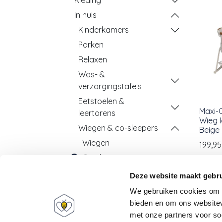
Kleding
In huis
Kinderkamers
Parken
Relaxen
Was- &
verzorgingstafels
Eetstoelen &
Maxi-C
leertorens
Wieg I
Wiegen & co-sleepers
Beige
Wiegen
199,95
Co-sleepers
Accessoires
Deze website maakt gebru
Schommelstoelen &
We gebruiken cookies om c
voetenbanken
bieden en om ons websitev
met onze partners voor so
Decoratie