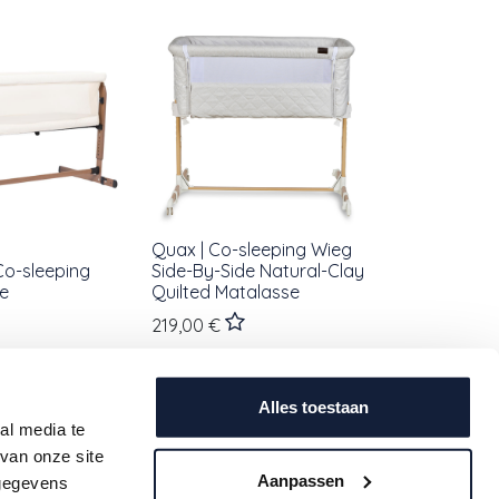
Quax | Co-sleeping Wieg
 Co-sleeping
Side-By-Side Natural-Clay
e
Quilted Matalasse
219,00
€
Alles toestaan
al media te
van onze site
Aanpassen
 gegevens