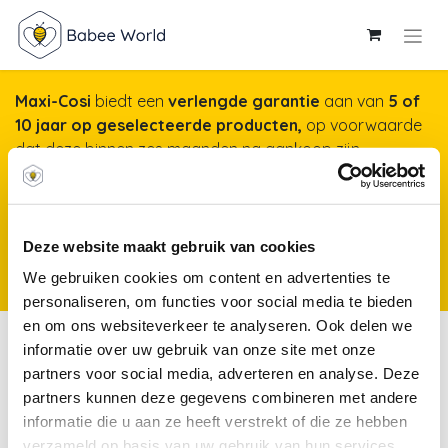
Maxi-Cosi
biedt een
verlengde garantie
aan van
5 of
10 jaar op geselecteerde producten,
op voorwaarde
dat deze binnen zes maanden na aankoop zijn
geregistreerd op onze website. Het duurt maar een
minuut, maar garandeert jarenlange gemoedsrust!
Meer info & registreren van je product
*Producten
Deze website maakt gebruik van cookies
kunnen vanaf 25 november 2025 worden geregistreerd voor een
We gebruiken cookies om content en advertenties te
verlengde garantie.
personaliseren, om functies voor social media te bieden
en om ons websiteverkeer te analyseren. Ook delen we
Pantoffels &
informatie over uw gebruik van onze site met onze
stapschoenen
partners voor social media, adverteren en analyse. Deze
partners kunnen deze gegevens combineren met andere
informatie die u aan ze heeft verstrekt of die ze hebben
Kousen
Broekkousen
Parkschoenen
verzameld op basis van uw gebruik van hun services.