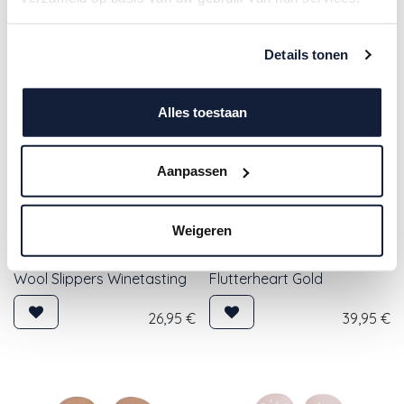
Details tonen
Alles toestaan
Aanpassen
Weigeren
Bobux | Schoenen Soft
En Fant | Schoenen Baby
Soles Soft Soles
Wool Slippers Winetasting
Flutterheart Gold
26,95
€
39,95
€