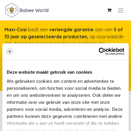
Maxi-Cosi
biedt een
verlengde garantie
aan van
5 of
10 jaar op geselecteerde producten,
op voorwaarde
dat deze binnen zes maanden na aankoop zijn
geregistreerd op onze website. Het duurt maar een
minuut, maar garandeert jarenlange gemoedsrust!
Meer info & registreren van je product
*Producten
Deze website maakt gebruik van cookies
kunnen vanaf 25 november 2025 worden geregistreerd voor een
We gebruiken cookies om content en advertenties te
verlengde garantie.
personaliseren, om functies voor social media te bieden
en om ons websiteverkeer te analyseren. Ook delen we
Parkschoenen
informatie over uw gebruik van onze site met onze
partners voor social media, adverteren en analyse. Deze
partners kunnen deze gegevens combineren met andere
Kousen
Broekkousen
Parkschoenen
informatie die u aan ze heeft verstrekt of die ze hebben
verzameld op basis van uw gebruik van hun services.