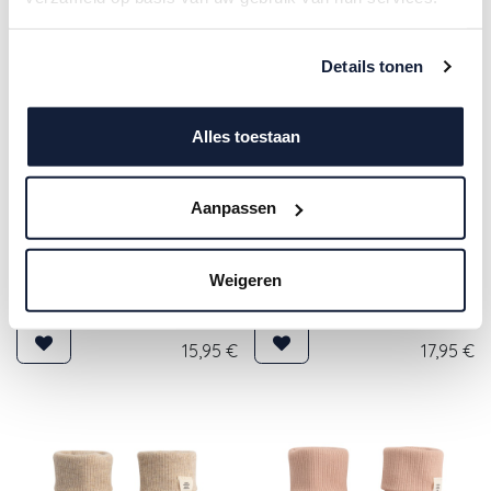
Details tonen
Alles toestaan
Aanpassen
Weigeren
A Tiny Story |
A Tiny Story |
Parkschoentjes Uni Coffee
Parkschoentjes Boys Ivory
15,95
€
17,95
€