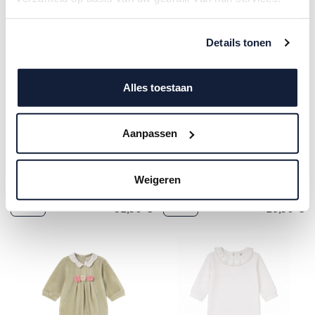
Details tonen
Alles toestaan
Aanpassen
Mayoral | Pyjama Boys
Bayleaf
Mayoral | Pyjama Girls Milk
Weigeren
32,50
€
28,50
€