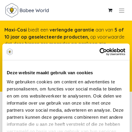
Maxi-Cosi
biedt een
verlengde garantie
aan van
5 of
10 jaar op geselecteerde producten,
op voorwaarde
dat deze binnen zes maanden na aankoop zijn
geregistreerd op onze website. Het duurt maar een
minuut, maar garandeert jarenlange gemoedsrust!
Meer info & registreren van je product
*Producten
Deze website maakt gebruik van cookies
kunnen vanaf 25 november 2025 worden geregistreerd voor een
We gebruiken cookies om content en advertenties te
verlengde garantie.
personaliseren, om functies voor social media te bieden
en om ons websiteverkeer te analyseren. Ook delen we
Pyjama's
informatie over uw gebruik van onze site met onze
partners voor social media, adverteren en analyse. Deze
partners kunnen deze gegevens combineren met andere
1-delig
2-delig
informatie die u aan ze heeft verstrekt of die ze hebben
verzameld op basis van uw gebruik van hun services.