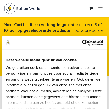
Maxi-Cosi
biedt een
verlengde garantie
aan van
5 of
10 jaar op geselecteerde producten,
op voorwaarde
dat deze binnen zes maanden na aankoop zijn
geregistreerd op onze website. Het duurt maar een
minuut, maar garandeert jarenlange gemoedsrust!
Meer info & registreren van je product
*Producten
Deze website maakt gebruik van cookies
kunnen vanaf 25 november 2025 worden geregistreerd voor een
We gebruiken cookies om content en advertenties te
verlengde garantie.
personaliseren, om functies voor social media te bieden
en om ons websiteverkeer te analyseren. Ook delen we
In de auto
informatie over uw gebruik van onze site met onze
partners voor social media, adverteren en analyse. Deze
partners kunnen deze gegevens combineren met andere
Auto-
Autostoelen
Autostoelen
informatie die u aan ze heeft verstrekt of die ze hebben
accessoires
Gr 0+
Gr 0+/1
verzameld op basis van uw gebruik van hun services.