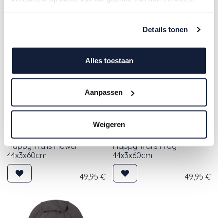
Details tonen
Alles toestaan
Aanpassen
Weigeren
Laessig | Organiser vr Auto
Laessig | Organiser vr Auto
Happy Trails Flower
Happy Trails Frog
44x3x60cm
44x3x60cm
49,95
€
49,95
€