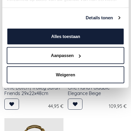
accessoires
Details tonen
Alles toestaan
Aanpassen
Weigeren
Maxi Cosi | Reisbed Merlin
Little Dutch | Trolley Safari
One Hand Foldable
Friends 29x22x48cm
Elegance Beige
44,95
€
109,95
€