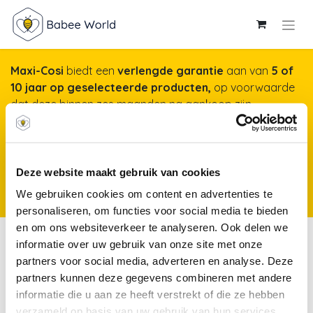
Maxi-Cosi
biedt een
verlengde garantie
aan van
5 of
10 jaar op geselecteerde producten,
op voorwaarde
dat deze binnen zes maanden na aankoop zijn
geregistreerd op onze website. Het duurt maar een
minuut, maar garandeert jarenlange gemoedsrust!
Meer info & registreren van je product
*Producten
Deze website maakt gebruik van cookies
kunnen vanaf 25 november 2025 worden geregistreerd voor een
We gebruiken cookies om content en advertenties te
verlengde garantie.
personaliseren, om functies voor social media te bieden
en om ons websiteverkeer te analyseren. Ook delen we
Reistassen- & koffers
informatie over uw gebruik van onze site met onze
partners voor social media, adverteren en analyse. Deze
partners kunnen deze gegevens combineren met andere
Matrassen
informatie die u aan ze heeft verstrekt of die ze hebben
&
Reisaccessoires
Reisbed
verzameld op basis van uw gebruik van hun services.