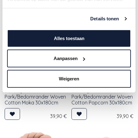
hoofdkussen
Details tonen
Alles toestaan
Aanpassen
Weigeren
Bemini |
Bemini |
Park/Bedomrander Woven
Park/Bedomrander Woven
Cotton Moka 30x180cm
Cotton Popcorn 30x180cm
39,90
€
39,90
€