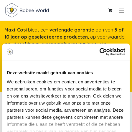
Maxi-Cosi
biedt een
verlengde garantie
aan van
5 of
10 jaar op geselecteerde producten,
op voorwaarde
dat deze binnen zes maanden na aankoop zijn
geregistreerd op onze website. Het duurt maar een
minuut, maar garandeert jarenlange gemoedsrust!
Meer info & registreren van je product
*Producten
Deze website maakt gebruik van cookies
kunnen vanaf 25 november 2025 worden geregistreerd voor een
We gebruiken cookies om content en advertenties te
verlengde garantie.
personaliseren, om functies voor social media te bieden
en om ons websiteverkeer te analyseren. Ook delen we
Bed- &
informatie over uw gebruik van onze site met onze
parkomranders
partners voor social media, adverteren en analyse. Deze
partners kunnen deze gegevens combineren met andere
Donsdekens
informatie die u aan ze heeft verstrekt of die ze hebben
Donsovertrekken
Lakens
&
verzameld op basis van uw gebruik van hun services.