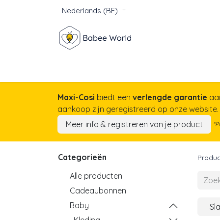
Nederlands (BE)
Winkel
Baby
Voor mam
Maxi-Cosi
biedt een
verlengde garantie
aa
aankoop zijn geregistreerd op onze website
Meer info & registreren van je product
*P
Categorieën
Produc
Alle producten
Cadeaubonnen
Baby
Sl