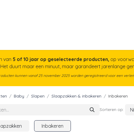
a
Voor papa
Cadeaubon
Geboortelijst
n van
5 of 10 jaar op geselecteerde producten,
op voorwa
. Het duurt maar een minuut, maar garandeert jarenlange g
roducten kunnen vanaf 25 november 2025 worden geregistreerd voor een verlen
ten
Baby
Slapen
Slaapzakken & inbakeren
Inbakeren
N
Sorteren op:
aapzakken
Inbakeren