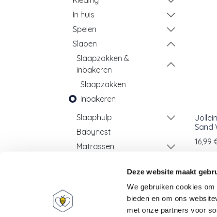
Kleding
In huis
Spelen
Slapen
Slaapzakken &
inbakeren
Slaapzakken
Inbakeren
Slaaphulp
Jollei
Sand 
Babynest
16,99
Matrassen
Park- & bedtextiel
Deze website maakt gebru
Eten & drinken
We gebruiken cookies om c
Wassen & verzorgen
bieden en om ons websitev
School & opvang
met onze partners voor so