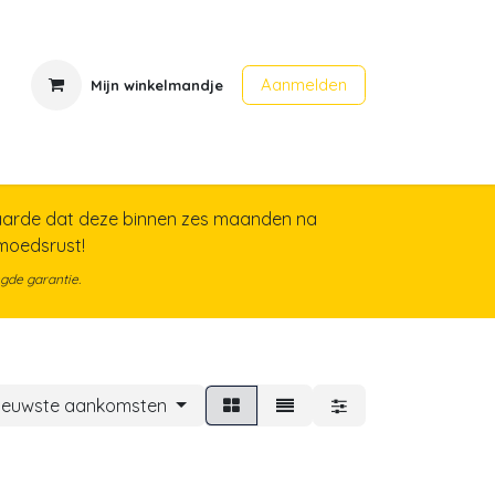
Aanmelden
Mijn winkelmandje
en
Contact
Evenementen
arde dat deze binnen zes maanden na
emoedsrust!
gde garantie.
ieuwste aankomsten