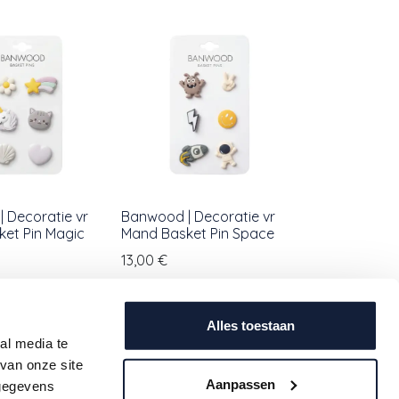
 Decoratie vr
Banwood | Decoratie vr
et Pin Magic
Mand Basket Pin Space
13,00
€
Alles toestaan
al media te
van onze site
Aanpassen
 gegevens