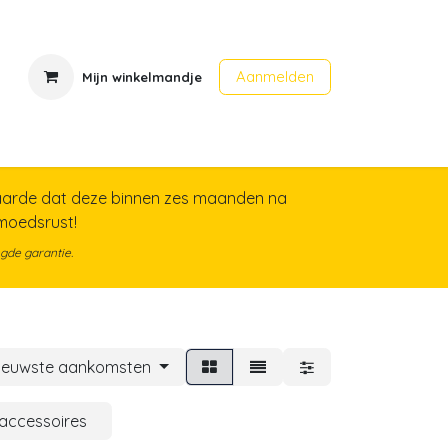
Aanmelden
Mijn winkelmandje
en
Contact
Evenementen
arde dat deze binnen zes maanden na
emoedsrust!
gde garantie.
ieuwste aankomsten
saccessoires