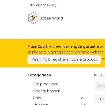
Nederlands (BE)
Winkel
Baby
Voor mam
Maxi-Cosi
biedt een
verlengde garantie
aa
aankoop zijn geregistreerd op onze website
Meer info & registreren van je product
*P
Categorieën
Produc
Alle producten
Cadeaubonnen
Baby
(L