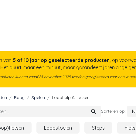
a
Voor papa
Cadeaubon
Geboortelijst
n van
5 of 10 jaar op geselecteerde producten,
op voorwa
. Het duurt maar een minuut, maar garandeert jarenlange g
roducten kunnen vanaf 25 november 2025 worden geregistreerd voor een verlen
ten
Baby
Spelen
Loophulp & fietsen
N
Sorteren op:
oop)fietsen
Loopstoelen
Steps
Fiet