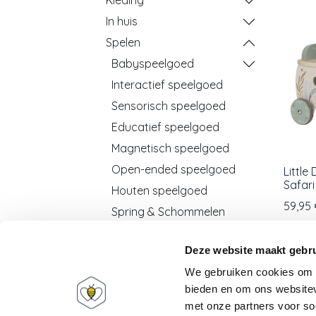
Kleding
In huis
Spelen
Babyspeelgoed
Interactief speelgoed
Sensorisch speelgoed
Educatief speelgoed
Magnetisch speelgoed
Open-ended speelgoed
Little
Safari
Houten speelgoed
59,95
Spring & Schommelen
Knutselen
Deze website maakt gebru
Opmaken & rollenspel
We gebruiken cookies om c
Puzzels &
bieden en om ons websitev
gezelschapspellen
met onze partners voor so
Boeken