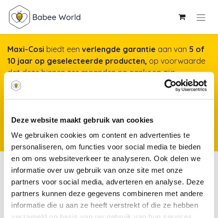
Maxi-Cosi
biedt een
verlengde garantie
aan van
5 of
10 jaar op geselecteerde producten,
op voorwaarde
dat deze binnen zes maanden na aankoop zijn
geregistreerd op onze website. Het duurt maar een
minuut, maar garandeert jarenlange gemoedsrust!
Meer info & registreren van je product
*Producten
Deze website maakt gebruik van cookies
kunnen vanaf 25 november 2025 worden geregistreerd voor een
We gebruiken cookies om content en advertenties te
verlengde garantie.
personaliseren, om functies voor social media te bieden
en om ons websiteverkeer te analyseren. Ook delen we
Keuken & winkel
informatie over uw gebruik van onze site met onze
partners voor social media, adverteren en analyse. Deze
partners kunnen deze gegevens combineren met andere
Keuken
Tenten &
informatie die u aan ze heeft verstrekt of die ze hebben
Speeltafels
&
kruiprollen
verzameld op basis van uw gebruik van hun services.