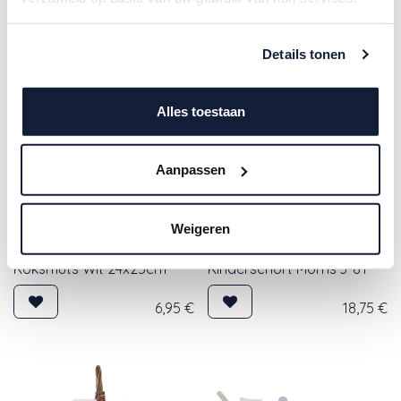
winkel
Details tonen
Alles toestaan
Aanpassen
Weigeren
Egmont | Keukengerei
Egmont | Keukengerei
Koksmuts Wit 24x25cm
Kinderschort Morris 3-8Y
6,95
€
18,75
€