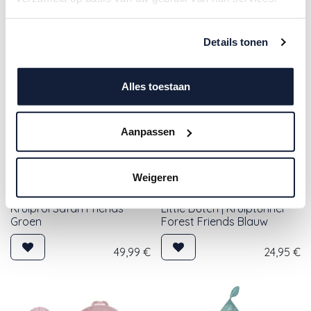
winkel
Details tonen
Alles toestaan
Aanpassen
Weigeren
Little Dutch | Speeltent met
Kruiprol Safari Friends
Little Dutch | Kruiptunnel
Groen
Forest Friends Blauw
49,99
€
24,95
€