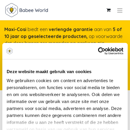
Maxi-Cosi
biedt een
verlengde garantie
aan van
5 of
10 jaar op geselecteerde producten,
op voorwaarde
dat deze binnen zes maanden na aankoop zijn
geregistreerd op onze website. Het duurt maar een
minuut, maar garandeert jarenlange gemoedsrust!
Meer info & registreren van je product
*Producten
Deze website maakt gebruik van cookies
kunnen vanaf 25 november 2025 worden geregistreerd voor een
We gebruiken cookies om content en advertenties te
verlengde garantie.
personaliseren, om functies voor social media te bieden
en om ons websiteverkeer te analyseren. Ook delen we
Tenten & kruiprollen
informatie over uw gebruik van onze site met onze
partners voor social media, adverteren en analyse. Deze
partners kunnen deze gegevens combineren met andere
Keuken
Tenten &
informatie die u aan ze heeft verstrekt of die ze hebben
Speeltafels
&
kruiprollen
verzameld op basis van uw gebruik van hun services.