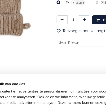
1-2Y
0-12M
+
3,00
€
In
Toevoegen aan verlanglij
Kleur
:
Brown
Nieuwsbrief
ik van cookies
ontent en advertenties te personaliseren, om functies voor soci
Word je graag op de hoogte gehouden van onze nie
erkeer te analyseren. Ook delen we informatie over uw gebruik 
producten, geweldige promoties en andere acties? Schr
cial media, adverteren en analyse. Deze partners kunnen deze
dan in voor onze nieuwsbrief en we houden je op de h