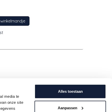
 winkelmandje
st
Contact
Alles toestaan
al media te
uwe
info@babeeworld.com
van onze site
ijf je
+32 11 397 397 (algemeen)
Aanpassen
 gegevens
oogte.