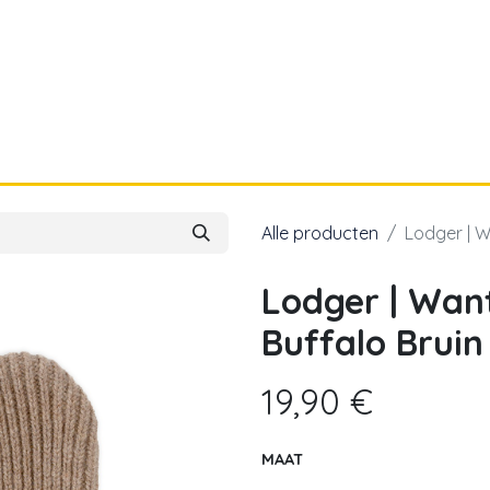
a
Voor papa
Cadeaubon
Geboortelijst
Alle producten
Lodger | W
Lodger | Wan
Buffalo Bruin
19,90
€
MAAT