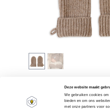
Babee World
Mijn account
Deze website maakt gebru
We gebruiken cookies om c
Over ons
Informatie
bieden en om ons websitev
FAQ
Registreren
met onze partners voor so