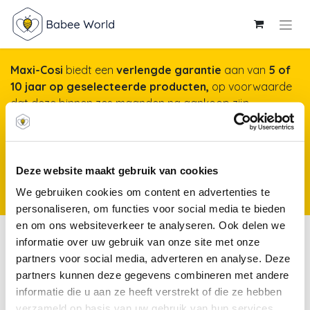
Maxi-Cosi
biedt een
verlengde garantie
aan van
5 of
10 jaar op geselecteerde producten,
op voorwaarde
dat deze binnen zes maanden na aankoop zijn
geregistreerd op onze website. Het duurt maar een
minuut, maar garandeert jarenlange gemoedsrust!
Meer info & registreren van je product
*Producten
Deze website maakt gebruik van cookies
kunnen vanaf 25 november 2025 worden geregistreerd voor een
We gebruiken cookies om content en advertenties te
verlengde garantie.
personaliseren, om functies voor social media te bieden
en om ons websiteverkeer te analyseren. Ook delen we
Autostoelen Gr 0+/1
informatie over uw gebruik van onze site met onze
partners voor social media, adverteren en analyse. Deze
partners kunnen deze gegevens combineren met andere
Auto-
Autostoelen
Autostoelen
informatie die u aan ze heeft verstrekt of die ze hebben
accessoires
Gr 0+
Gr 0+/1
verzameld op basis van uw gebruik van hun services.